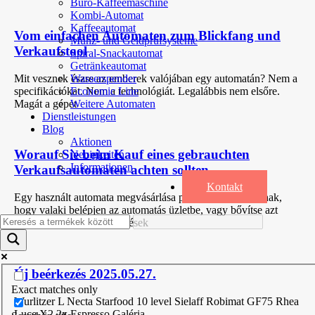
Büro-Kaffeemaschine
Kombi-Automat
Kaffeeautomat
Vom einfachen Automaten zum Blickfang und
Münz- und Geldprüfsysteme
Verkaufstool
Spiral-Snackautomat
Getränkeautomat
Mit vesznek észre az emberek valójában egy automatán? Nem a
Wasserspender
specifikációkat. Nem a technológiát. Legalábbis nem elsőre.
Economic Line
Magát a gépet
Weitere Automaten
Dienstleistungen
Blog
Aktionen
Worauf Sie beim Kauf eines gebrauchten
Neuigkeiten
Informationen
Verkaufsautomaten achten sollten
Kontakt
Egy használt automata megvásárlása praktikus módja annak,
hogy valaki belépjen az automatás üzletbe, vagy bővítse azt
anélkül, hogy új berendezések
Új beérkezés 2025.05.27.
Exact matches only
Wurlitzer L Necta Starfood 10 level Sielaff Robimat GF75 Rhea
Luce X2 2x Espresso Galéria