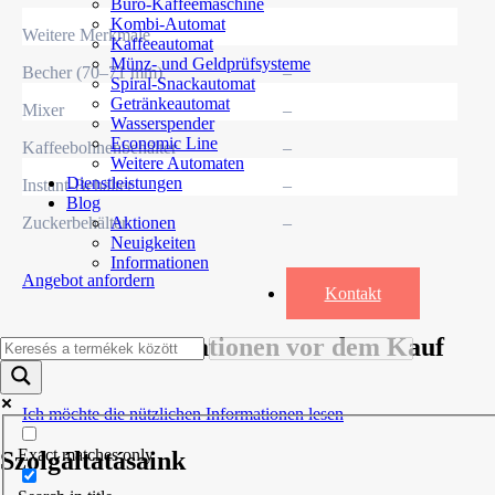
Büro-Kaffeemaschine
Kombi-Automat
Weitere Merkmale
Kaffeeautomat
Münz- und Geldprüfsysteme
Becher (70–71 mm)
–
Spiral-Snackautomat
Getränkeautomat
Mixer
–
Wasserspender
Economic Line
Kaffeebohnenbehälter
–
Weitere Automaten
Dienstleistungen
Instant-Behälter
–
Blog
Zuckerbehälter
–
Aktionen
Neuigkeiten
Informationen
Angebot anfordern
Kontakt
Nützliche Informationen vor dem Kauf
Ich möchte die nützlichen Informationen lesen
Exact matches only
Szolgáltatásaink