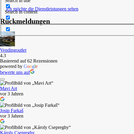
Search in title
Ich möchte die Dienstleistungen sehen
Search in content
Rückmeldungen
Vendingoutlet
4.3
Basierend auf 62 Rezensionen
powered by
G
o
o
g
l
e
bewerte uns auf
Mavi Art
vor 3 Jahren
Josip Farkaš
vor 3 Jahren
Károly Csepreghy