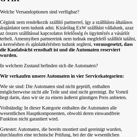
Welche Versandoptionen sind verfügbar?
Cégünk nem rendelkezik szállító partnerrel, így a szállításra általános
árajánlatot nem tudunk adni. Kizárólag ExW szállítást vállalunk, azaz
az összes szállítással kapcsolatos felelősség és ügyintézés a vásárlót
terheli. Amennyiben partnereink nem tudnak megfelelő szállítót találni,
a keresésben és ajánlatkérésben tudunk segíteni,
vorausgesetzt, dass
die Kaufabsicht ernsthaft ist und die Automaten reserviert
wurden.
In welchem Zustand befinden sich die Automaten?
Wir verkaufen unsere Automaten in vier Servicekategorien:
Wie sie sind: Die Automaten sind nicht geprüft, enthalten
möglicherweise nicht alle Teile und sind nicht gereinigt. Ihr Vorteil
liegt darin, dass wir sie zu einem äußerst günstigen Preis anbieten.
Vollständig: In dieser Kategorie enthalten die Automaten alle
wesentlichen Hauptkomponenten, obwohl deren einwandfreie
Funktion nicht garantiert wird.
Getestet: Automaten, die bereits montiert und gereinigt wurden,
durchlaufen eine technische Prüfung, bei der die wesentlichen