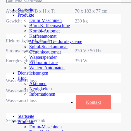
Bauliche Merkmale
Startseite
Abmessungen (B x H x T)
70 x 183 x 77 cm
Produkte
Drum-Maschinen
Gewicht
230 kg
Büro-Kaffeemaschine
Kombi-Automat
Kaffeeautomat
Elektronische Merkmale
Münz- und Geldprüfsysteme
Spiral-Snackautomat
Stromversorgung
230 V / 50 Hz
Getränkeautomat
Wasserspender
Energieverbrauch
350 W
Economic Line
Weitere Automaten
Dienstleistungen
Blog
Wasseranschluss
Aktionen
Neuigkeiten
Wasseranschluss
–
Informationen
Wasseranschluss
–
Kontakt
Startseite
Separater Wassertank
–
Produkte
Drum-Maschinen