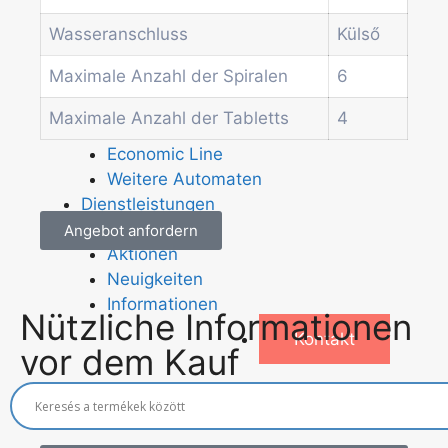
Kombi-Automat
Kaffeeautomat
Wasseranschluss
Külső
Münz- und Geldprüfsysteme
Maximale Anzahl der Spiralen
6
Spiral-Snackautomat
Getränkeautomat
Maximale Anzahl der Tabletts
4
Wasserspender
Economic Line
Weitere Automaten
Dienstleistungen
Blog
Angebot anfordern
Aktionen
Neuigkeiten
Informationen
Nützliche Informationen
Kontakt
vor dem Kauf