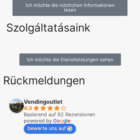
Ich möchte die nützlichen Informationen
lesen
Szolgáltatásaink
Ich möchte die Dienstleistungen sehen
Rückmeldungen
Vendingoutlet
4.3
Basierend auf 62 Rezensionen
powered by
G
o
o
g
l
e
bewerte uns auf