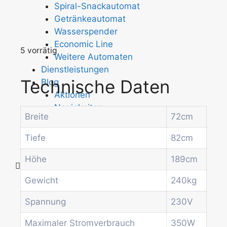
Spiral-Snackautomat
Getränkeautomat
Wasserspender
Economic Line
5 vorrätig
Weitere Automaten
Dienstleistungen
Technische Daten
Blog
Aktionen
Neuigkeiten
Breite
72cm
Informationen
Kontakt
Tiefe
82cm
Höhe
189cm
Startseite
Gewicht
240kg
Produkte
Spannung
230V
Drum-Maschinen
Büro-Kaffeemaschine
Maximaler Stromverbrauch
350W