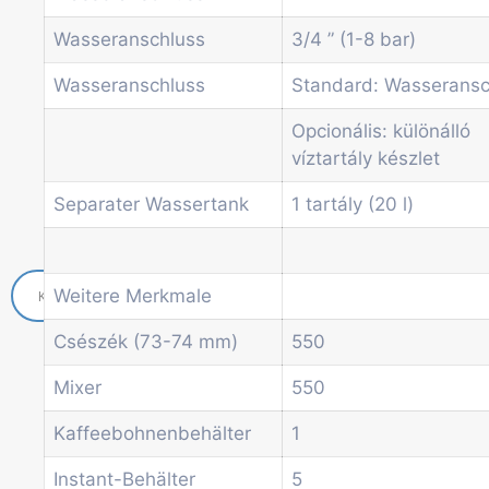
Economic Line
Wasseranschluss
3/4 ” (1-8 bar)
Weitere Automaten
Dienstleistungen
Wasseranschluss
Standard: Wasseransc
Blog
Aktionen
Opcionális: különálló
Neuigkeiten
víztartály készlet
Informationen
Separater Wassertank
1 tartály (20 l)
Kontakt
Weitere Merkmale
Csészék (73-74 mm)
550
Mixer
550
Kaffeebohnenbehälter
1
Instant-Behälter
5