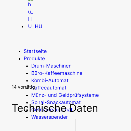
HU
Startseite
Produkte
Drum-Maschinen
Büro-Kaffeemaschine
Kombi-Automat
14 vorrätig
Kaffeeautomat
Münz- und Geldprüfsysteme
Spiral-Snackautomat
Technische Daten
Getränkeautomat
Wasserspender
Economic Line