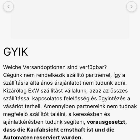
GYIK
Welche Versandoptionen sind verfügbar?
Cégünk nem rendelkezik szállító partnerrel, így a
szállításra általános árajánlatot nem tudunk adni.
Kizárólag ExW szállítást vállalunk, azaz az összes
szállítással kapcsolatos felelősség és ügyintézés a
vásárlót terheli. Amennyiben partnereink nem tudnak
megfelelő szállítót találni, a keresésben és
ajánlatkérésben tudunk segíteni,
vorausgesetzt,
dass die Kaufabsicht ernsthaft ist und die
Automaten reserviert wurden.