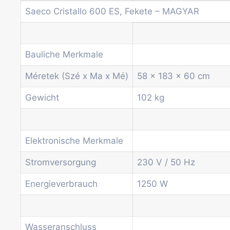
Weitere Automaten
Saeco Cristallo 600 ES, Fekete – MAGYAR
Dienstleistungen
Blog
Aktionen
Neuigkeiten
Bauliche Merkmale
Informationen
Méretek (Szé x Ma x Mé)
58 x 183 x 60 cm
Kontakt
Gewicht
102 kg
Startseite
Produkte
Drum-Maschinen
Elektronische Merkmale
Büro-Kaffeemaschine
Stromversorgung
230 V / 50 Hz
Kombi-Automat
Kaffeeautomat
Energieverbrauch
1250 W
Münz- und Geldprüfsysteme
Spiral-Snackautomat
Getränkeautomat
Wasseranschluss
Wasserspender