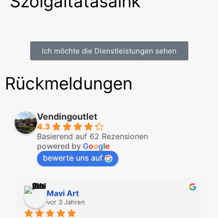
Szolgáltatásaink
Ich möchte die Dienstleistungen sehen
Rückmeldungen
Vendingoutlet
4.3
Basierend auf 62 Rezensionen
powered by
G
o
o
g
l
e
bewerte uns auf
Mavi Art
vor 3 Jahren