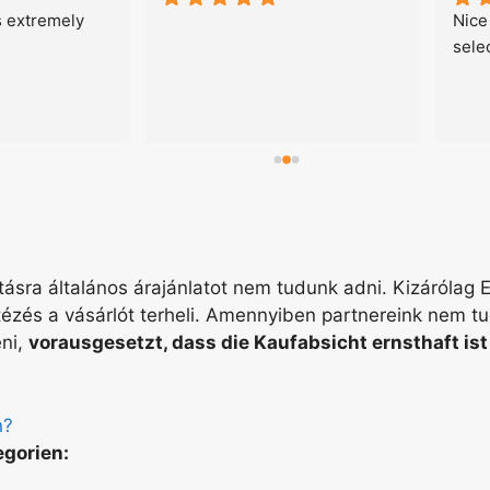
s extremely 
Nice
sele
ításra általános árajánlatot nem tudunk adni. Kizárólag E
tézés a vásárlót terheli. Amennyiben partnereink nem tu
eni,
vorausgesetzt, dass die Kaufabsicht ernsthaft is
n?
egorien: