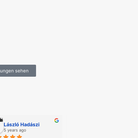
stungen sehen
László Hadászi
A Pavlic
5 years ago
7 years ago