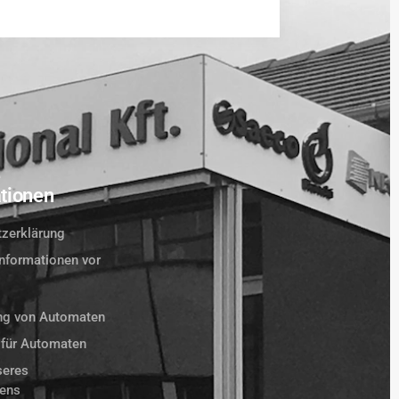
e
tionen
zerklärung
Informationen vor
ung von Automaten
e für Automaten
seres
ens