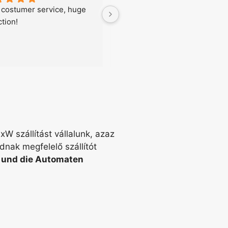
 costumer service, huge 
Good company to buy a used 
ction!
vending machines
xW szállítást vállalunk, azaz
dnak megfelelő szállítót
t und die Automaten