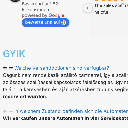
Basierend auf 62
The sales staff i
Rezensionen
helpful!!!
powered by
G
o
o
g
l
e
bewerte uns auf
GYIK
Welche Versandoptionen sind verfügbar?
Cégünk nem rendelkezik szállító partnerrel, így a száll
az összes szállítással kapcsolatos felelősség és ügyin
találni, a keresésben és ajánlatkérésben tudunk segít
reserviert wurden.
In welchem Zustand befinden sich die Automate
Wir verkaufen unsere Automaten in vier Servicekat