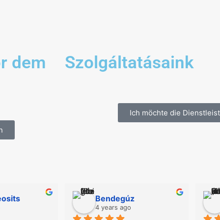
or dem
Szolgáltatásaink
Ich möchte die Dienstlei
n
osits
Bendegúz
o
4 years ago