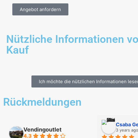
Angebot anfordern
Nützliche Informationen v
Kauf
Ich möchte die nützlichen Informationen lese
Rückmeldungen
Károly Csepreghy
Csaba Ge
Vendingoutlet
3 years ago
3 years ag
4.3