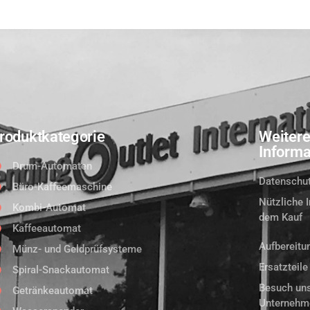
roduktkategorie
Weiter
Informa
Drum-Automaten
Datenschut
Büro-Kaffeemaschine
Nützliche 
Kombi-Automat
dem Kauf
Kaffeeautomat
Aufbereit
Münz- und Geldprüfsysteme
Ersatzteil
Spiral-Snackautomat
Besuch un
Getränkeautomat
Unternehm