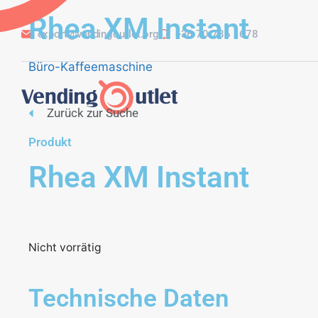
Rhea XM Instant
export@vendingoutlet.org
+36 70 786 1678
Büro-Kaffeemaschine
Zurück zur Suche
Produkt
Rhea XM Instant
Nicht vorrätig
Technische Daten