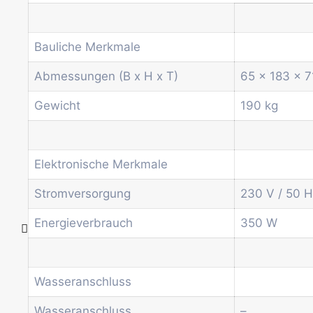
Spiral-Snackautomat
Getränkeautomat
Wasserspender
Bauliche Merkmale
Economic Line
Abmessungen (B x H x T)
65 x 183 x 
Weitere Automaten
Dienstleistungen
Gewicht
190 kg
Blog
Aktionen
Neuigkeiten
Elektronische Merkmale
Informationen
Kontakt
Stromversorgung
230 V / 50 
Energieverbrauch
350 W
Startseite
Produkte
Drum-Maschinen
Wasseranschluss
Büro-Kaffeemaschine
Wasseranschluss
–