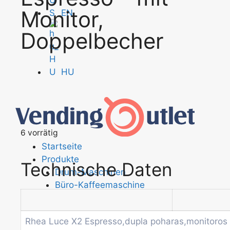
Monitor,
EN
Doppelbecher
HU
6 vorrätig
Startseite
Produkte
Technische Daten
Drum-Maschinen
Büro-Kaffeemaschine
Kombi-Automat
Kaffeeautomat
Rhea Luce X2 Espresso,dupla poharas,monitoro
Münz- und Geldprüfsysteme