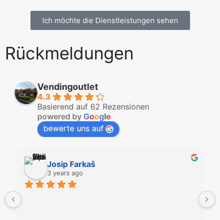
Ich möchte die Dienstleistungen sehen
Rückmeldungen
Vendingoutlet
4.3
Basierend auf 62 Rezensionen
powered by
G
o
o
g
l
e
bewerte uns auf
Josip Farkaš
3 years ago