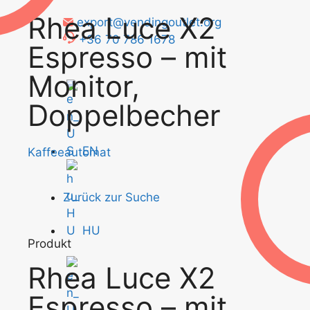
Rhea Luce X2
export@vendingoutlet.org
+36 70 786 1678
Espresso – mit
Monitor,
Doppelbecher
EN
Kaffeeautomat
Zurück zur Suche
HU
Produkt
Rhea Luce X2
Espresso – mit