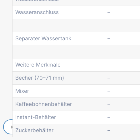
Kombi-Automat
Kaffeeautomat
Wasseranschluss
–
Münz- und Geldprüfsysteme
Spiral-Snackautomat
Getränkeautomat
Separater Wassertank
–
Wasserspender
Economic Line
Weitere Automaten
Dienstleistungen
Weitere Merkmale
Blog
Becher (70–71 mm)
–
Aktionen
Neuigkeiten
Mixer
–
Informationen
Kaffeebohnenbehälter
–
Kontakt
Instant-Behälter
–
Zuckerbehälter
–