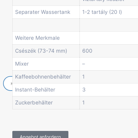
Economic Line
Separater Wassertank
1-2 tartály (20 l)
Weitere Automaten
Dienstleistungen
Blog
Aktionen
Weitere Merkmale
Neuigkeiten
Csészék (73-74 mm)
600
Informationen
Kontakt
Mixer
–
Kaffeebohnenbehälter
1
Instant-Behälter
3
Zuckerbehälter
1
Angebot anfordern