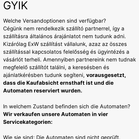
GYIK
Welche Versandoptionen sind verfügbar?
Cégünk nem rendelkezik szállító partnerrel, így a
szállításra általános árajánlatot nem tudunk adni.
Kizárólag ExW szállítást vállalunk, azaz az összes
szállítással kapcsolatos felelősség és ügyintézés a
vásárlót terheli. Amennyiben partnereink nem tudnak
megfelelő szállítót találni, a keresésben és
ajánlatkérésben tudunk segíteni,
vorausgesetzt,
dass die Kaufabsicht ernsthaft ist und die
Automaten reserviert wurden.
In welchem Zustand befinden sich die Automaten?
Wir verkaufen unsere Automaten in vier
Servicekategorien:
Wie sie sind: Die Automaten sind nicht geprüft,