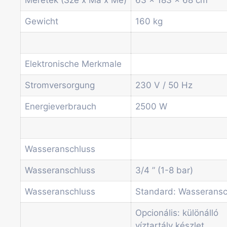
Weitere Automaten
Dienstleistungen
Gewicht
160 kg
Blog
Aktionen
Neuigkeiten
Elektronische Merkmale
Informationen
Kontakt
Stromversorgung
230 V / 50 Hz
Energieverbrauch
2500 W
Startseite
Produkte
Drum-Maschinen
Büro-Kaffeemaschine
Wasseranschluss
Kombi-Automat
Wasseranschluss
3/4 ” (1-8 bar)
Kaffeeautomat
Münz- und Geldprüfsysteme
Wasseranschluss
Standard: Wasseransc
Spiral-Snackautomat
Getränkeautomat
Opcionális: különálló
Wasserspender
víztartály készlet