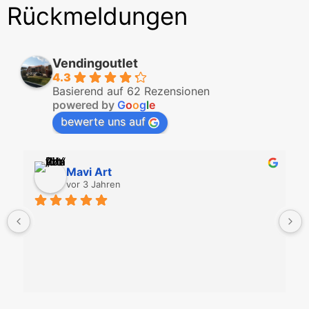
Rückmeldungen
Vendingoutlet
4.3
Basierend auf 62 Rezensionen
powered by
G
o
o
g
l
e
bewerte uns auf
Mavi Art
vor 3 Jahren