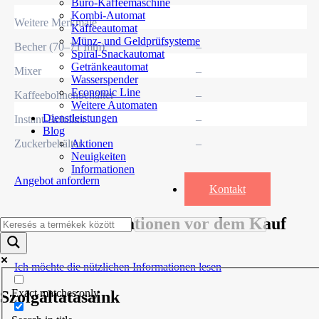
Büro-Kaffeemaschine
Kombi-Automat
Weitere Merkmale
Kaffeeautomat
Münz- und Geldprüfsysteme
Becher (70–71 mm)
–
Spiral-Snackautomat
Getränkeautomat
Mixer
–
Wasserspender
Economic Line
Kaffeebohnenbehälter
–
Weitere Automaten
Dienstleistungen
Instant-Behälter
–
Blog
Zuckerbehälter
–
Aktionen
Neuigkeiten
Informationen
Angebot anfordern
Kontakt
Nützliche Informationen vor dem Kauf
Ich möchte die nützlichen Informationen lesen
Exact matches only
Szolgáltatásaink