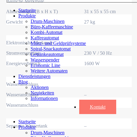
Bauliche Merkmale
Startseite
Abmessungen (B x H x T)
31 x 55 x 55 cm
Produkte
Drum-Maschinen
Gewicht
27 kg
Büro-Kaffeemaschine
Kombi-Automat
Kaffeeautomat
Elektronische Merkmale
Münz- und Geldprüfsysteme
Spiral-Snackautomat
Stromversorgung
230 V / 50 Hz
Getränkeautomat
Wasserspender
Energieverbrauch
1600 W
Economic Line
Weitere Automaten
Dienstleistungen
Blog
Wasseranschluss
Aktionen
Neuigkeiten
Wasseranschluss
–
Informationen
Wasseranschluss
–
Kontakt
Startseite
Separater Wassertank
–
Produkte
Drum-Maschinen