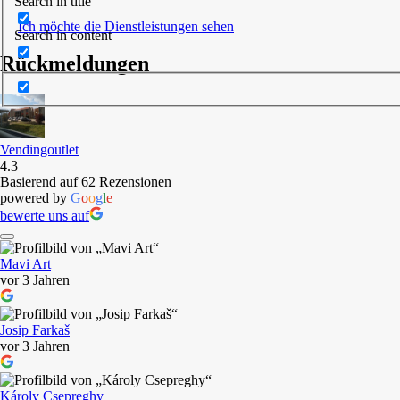
Search in title
Ich möchte die Dienstleistungen sehen
Search in content
Rückmeldungen
Vendingoutlet
4.3
Basierend auf 62 Rezensionen
powered by
G
o
o
g
l
e
bewerte uns auf
Mavi Art
vor 3 Jahren
Josip Farkaš
vor 3 Jahren
Károly Csepreghy