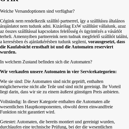
Welche Versandoptionen sind verfügbar?
Cégünk nem rendelkezik szállító partnerrel, így a szállításra általános
árajánlatot nem tudunk adni. Kizárólag ExW szállítást vállalunk, azaz
az összes szállítással kapcsolatos felelősség és ügyintézés a vásárlót
terheli. Amennyiben partnereink nem tudnak megfelelő szállítót találni,
a keresésben és ajánlatkérésben tudunk segíteni,
vorausgesetzt, dass
die Kaufabsicht ernsthaft ist und die Automaten reserviert
wurden.
In welchem Zustand befinden sich die Automaten?
Wir verkaufen unsere Automaten in vier Servicekategorien:
Wie sie sind: Die Automaten sind nicht geprüft, enthalten
möglicherweise nicht alle Teile und sind nicht gereinigt. Ihr Vorteil
liegt darin, dass wir sie zu einem äußerst günstigen Preis anbieten.
Vollständig: In dieser Kategorie enthalten die Automaten alle
wesentlichen Hauptkomponenten, obwohl deren einwandfreie
Funktion nicht garantiert wird.
Getestet: Automaten, die bereits montiert und gereinigt wurden,
durchlaufen eine technische Prüfung, bei der die wesentlichen