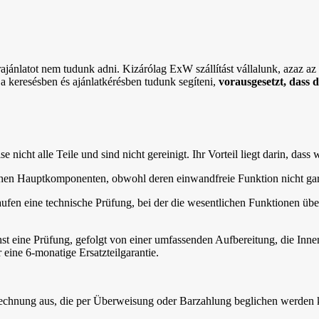
rajánlatot nem tudunk adni. Kizárólag ExW szállítást vállalunk, azaz az ö
 a keresésben és ajánlatkérésben tudunk segíteni,
vorausgesetzt, dass 
nicht alle Teile und sind nicht gereinigt. Ihr Vorteil liegt darin, dass 
lichen Hauptkomponenten, obwohl deren einwandfreie Funktion nicht gar
aufen eine technische Prüfung, bei der die wesentlichen Funktionen übe
st eine Prüfung, gefolgt von einer umfassenden Aufbereitung, die In
 eine 6-monatige Ersatzteilgarantie.
 Rechnung aus, die per Überweisung oder Barzahlung beglichen werden