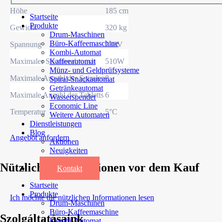
Höhe
185 cm
Startseite
Produkte
Gewicht
320 kg
Drum-Maschinen
Büro-Kaffeemaschine
Spannung
230V
Kombi-Automat
Maximaler Stromverbrauch
510W
Kaffeeautomat
Münz- und Geldprüfsysteme
Maximale Anzahl der Spiralen
8
Spiral-Snackautomat
Getränkeautomat
Maximale Anzahl der Tabletts
6
Wasserspender
Economic Line
Temperatur
5°C
Weitere Automaten
Dienstleistungen
Blog
Angebot anfordern
Aktionen
Neuigkeiten
Informationen
Nützliche Informationen vor dem Kauf
Kontakt
Startseite
Produkte
Ich möchte die nützlichen Informationen lesen
Drum-Maschinen
Büro-Kaffeemaschine
Szolgáltatásaink
Kombi-Automat