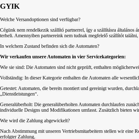
GYIK
Welche Versandoptionen sind verfügbar?
Cégünk nem rendelkezik szállító partnerrel, így a szállításra általános á
terheli. Amennyiben partnereink nem tudnak megfelelő szállítót találni,
In welchem Zustand befinden sich die Automaten?
Wir verkaufen unsere Automaten in vier Servicekategorien:
Wie sie sind: Die Automaten sind nicht geprüft, enthalten möglicherweise 
Vollständig: In dieser Kategorie enthalten die Automaten alle wesent
Getestet: Automaten, die bereits montiert und gereinigt wurden, durchl
„Dienstleistungen“.
Generalüberholt: Die generalüberholten Automaten durchlaufen zunäch
individuelle Designs und Modifikationen umfasst. Zusätzlich bieten wir
Wie wird die Zahlung abgewickelt?
Nach Abstimmung mit unseren Vertriebsmitarbeitern stellen wir eine
erfolgter Zahlung.