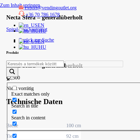
Zum Inhalt springen
export@vendingoutlet.org
+36 70 786 1678
Necta Sfera – generalüberholt
EN
Spiral-Snackautomat
HU
Zurück zur Suche
EN
HU
Produkt
Necta Sfera – generalüberholt
€
2,500
Nicht vorrätig
Exact matches only
Technische Daten
Search in title
Search in content
Breite
100 cm
Tiefe
92 cm