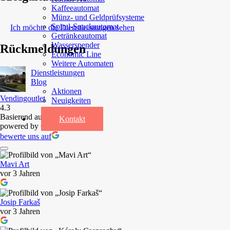
Kaffeeautomat
Münz- und Geldprüfsysteme
Spiral-Snackautomat
Ich möchte die Dienstleistungen sehen
Getränkeautomat
Wasserspender
Rückmeldungen
Economic Line
Weitere Automaten
Dienstleistungen
Blog
Aktionen
Vendingoutlet
Neuigkeiten
4.3
Informationen
Basierend auf 62 Rezensionen
Kontakt
powered by
G
o
o
g
l
e
bewerte uns auf
Mavi Art
vor 3 Jahren
Josip Farkaš
vor 3 Jahren