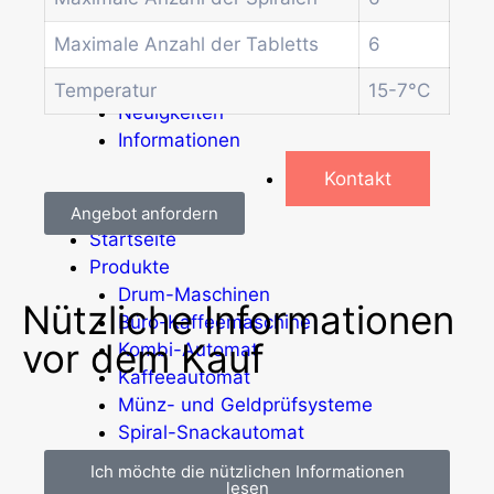
Weitere Automaten
Dienstleistungen
Maximale Anzahl der Tabletts
6
Blog
Aktionen
Temperatur
15-7°C
Neuigkeiten
Informationen
Kontakt
Angebot anfordern
Startseite
Produkte
Drum-Maschinen
Nützliche Informationen
Büro-Kaffeemaschine
vor dem Kauf
Kombi-Automat
Kaffeeautomat
Münz- und Geldprüfsysteme
Spiral-Snackautomat
Getränkeautomat
Ich möchte die nützlichen Informationen
Wasserspender
lesen