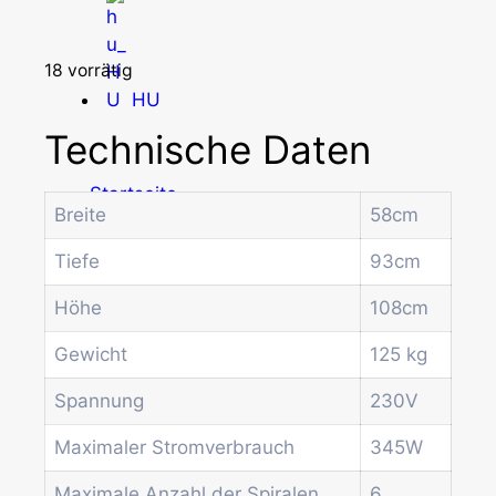
18 vorrätig
HU
Technische Daten
Startseite
Breite
58cm
Produkte
Drum-Maschinen
Tiefe
93cm
Büro-Kaffeemaschine
Kombi-Automat
Höhe
108cm
Kaffeeautomat
Gewicht
125 kg
Münz- und Geldprüfsysteme
Spiral-Snackautomat
Spannung
230V
Getränkeautomat
Wasserspender
Maximaler Stromverbrauch
345W
Economic Line
Maximale Anzahl der Spiralen
6