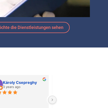
öchte die Dienstleistungen sehen
Károly Csepreghy
Csaba Geosits
3 years ago
3 years ago
The sales staff is extremely 
helpful!!!