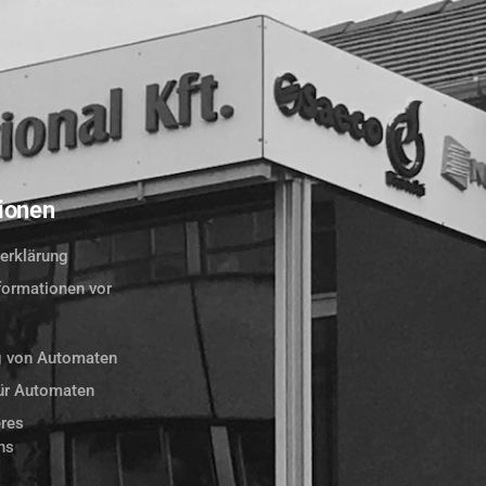
ionen
erklärung
formationen vor
g von Automaten
für Automaten
res
ns