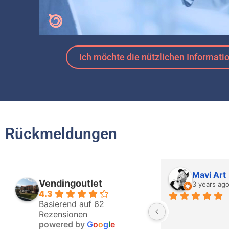
Ich möchte die nützlichen Informati
Rückmeldungen
Mavi Art
Vendingoutlet
3 years ag
4.3
Basierend auf 62
Rezensionen
powered by
G
o
o
g
l
e