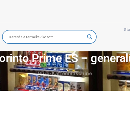
Sta
orinto Prime ES – general
Büro-Kaffeemaschine