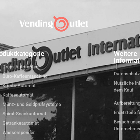
oduktkategorie
Weitere
Informat
Drum-Automaten
Datenschutz
Büro-Kaffeemaschine
Nützliche In
Kombi-Automat
dem Kauf
Kaffeeautomat
Aufbereitun
Münz- und Geldprüfsysteme
Ersatzteile 
Spiral-Snackautomat
Besuch unse
Getränkeautomat
Unternehme
Wasserspender