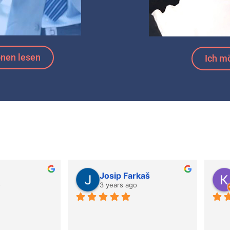
onen lesen
Ich m
Josip Farkaš
o
3 years ago