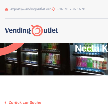
export@vendingoutlet.org
+36 70 786 1678
Necta K
Zurück zur Suche