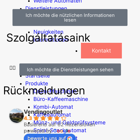
Weitere Automaten
Dienstleistungen
Ich möchte die nützlichen Informationen
Blog
lesen
Aktionen
Neuigkeiten
Szolgáltatásaink
Informationen
Kontakt
Ich möchte die Dienstleistungen sehen
Startseite
Produkte
Rückmeldungen
Drum-Maschinen
Büro-Kaffeemaschine
Kombi-Automat
Vendingoutlet
Kaffeeautomat
4.3
Münz- und Geldprüfsysteme
Basierend auf 62 Rezensionen
Spiral-Snackautomat
powered by
G
o
o
g
l
e
bewerte uns auf
Getränkeautomat