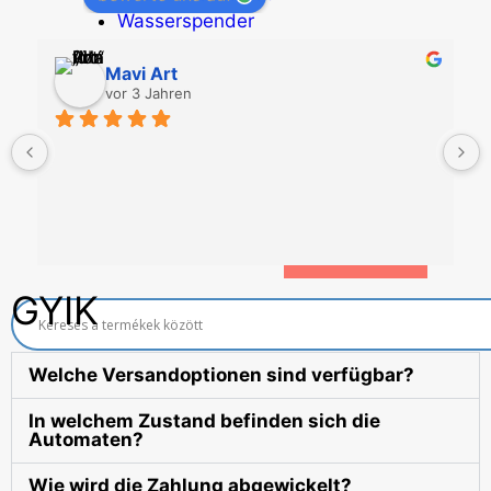
Wasserspender
Economic Line
Mavi Art
Weitere Automaten
vor 3 Jahren
Dienstleistungen
Blog
Aktionen
Neuigkeiten
Informationen
Kontakt
GYIK
Welche Versandoptionen sind verfügbar?
In welchem Zustand befinden sich die
Automaten?
Wie wird die Zahlung abgewickelt?