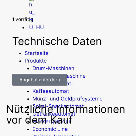
1 vorrätig
HU
Technische Daten
Startseite
Produkte
Drum-Maschinen
Büro-Kaffeemaschine
Angebot anfordern
Kombi-Automat
Kaffeeautomat
Münz- und Geldprüfsysteme
Nützliche Informationen
Spiral-Snackautomat
Getränkeautomat
vor dem Kauf
Wasserspender
Economic Line