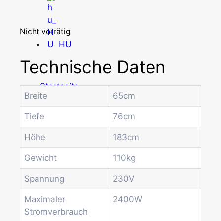
Nicht vorrätig
HU
Technische Daten
Startseite
Breite
65cm
Produkte
Drum-Maschinen
Tiefe
76cm
Büro-Kaffeemaschine
Kombi-Automat
Höhe
183cm
Kaffeeautomat
Gewicht
110kg
Münz- und Geldprüfsysteme
Spiral-Snackautomat
Spannung
230V
Getränkeautomat
Wasserspender
Maximaler
2400W
Economic Line
Stromverbrauch