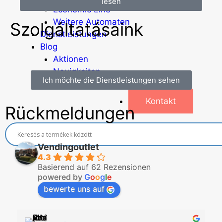
lesen
Economic Line
Weitere Automaten
Szolgáltatásaink
Dienstleistungen
Blog
Aktionen
Neuigkeiten
Ich möchte die Dienstleistungen sehen
Informationen
Kontakt
Rückmeldungen
Vendingoutlet
4.3
Basierend auf 62 Rezensionen
powered by
G
o
o
g
l
e
bewerte uns auf