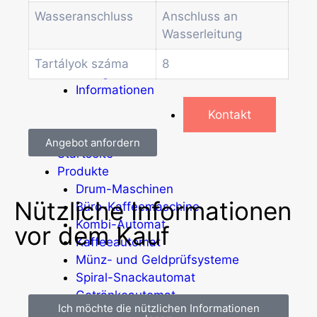
Weitere Automaten
Wasseranschluss
Anschluss an
Dienstleistungen
Wasserleitung
Blog
Aktionen
Tartályok száma
8
Neuigkeiten
Informationen
Kontakt
Angebot anfordern
Startseite
Produkte
Drum-Maschinen
Nützliche Informationen
Büro-Kaffeemaschine
Kombi-Automat
vor dem Kauf
Kaffeeautomat
Münz- und Geldprüfsysteme
Spiral-Snackautomat
Getränkeautomat
Ich möchte die nützlichen Informationen
Wasserspender