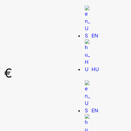
EN
 €
HU
EN