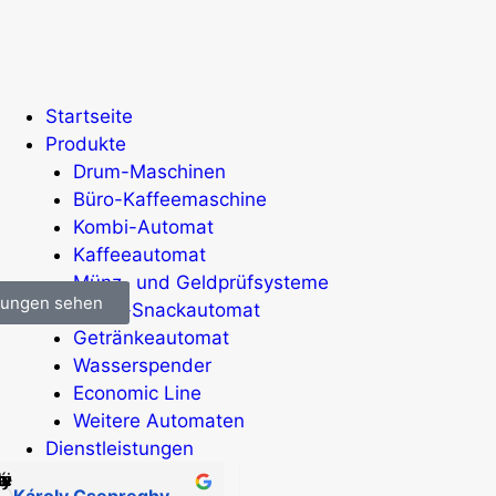
Startseite
Produkte
Drum-Maschinen
Büro-Kaffeemaschine
Kombi-Automat
Kaffeeautomat
Münz- und Geldprüfsysteme
stungen sehen
Spiral-Snackautomat
Getränkeautomat
Wasserspender
Economic Line
Weitere Automaten
Dienstleistungen
Blog
Károly Csepreghy
Csaba Geosits