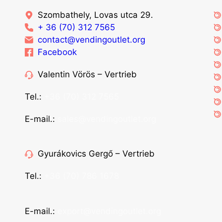
Szombathely, Lovas utca 29.
+ 36 (70) 312 7565
contact@vendingoutlet.org
Facebook
Valentin Vörös – Vertrieb
Tel.:
+36 (70) 312 7565
E-mail.:
sales@vendingoutlet.org
Gyurákovics Gergő – Vertrieb
Tel.:
+36 (70) 786 1678
E-mail.:
export@vendingoutlet.org