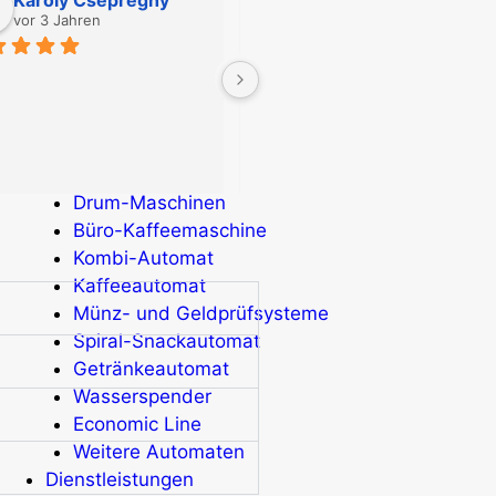
Aktionen
vor 3 Jahren
vor 3 Jahren
Neuigkeiten
Informationen
The sales staff is extremely 
Kontakt
helpful!!!
Startseite
Produkte
Drum-Maschinen
Büro-Kaffeemaschine
Kombi-Automat
Kaffeeautomat
Münz- und Geldprüfsysteme
Spiral-Snackautomat
Getränkeautomat
Wasserspender
Economic Line
Weitere Automaten
Dienstleistungen