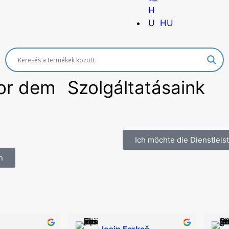
HU
vor dem
Szolgáltatásaink
Ich möchte die Dienstlei
n
Josip Farkaš