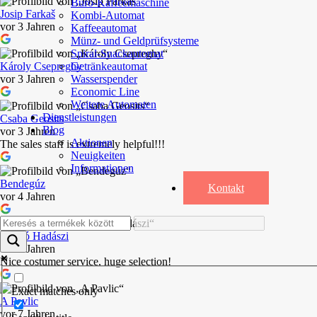
Büro-Kaffeemaschine
Josip Farkaš
Kombi-Automat
vor 3 Jahren
Kaffeeautomat
Münz- und Geldprüfsysteme
Spiral-Snackautomat
Getränkeautomat
Károly Csepreghy
Wasserspender
vor 3 Jahren
Economic Line
Weitere Automaten
Dienstleistungen
Csaba Geosits
Blog
vor 3 Jahren
Aktionen
The sales staff is extremely helpful!!!
Neuigkeiten
Informationen
Bendegúz
Kontakt
vor 4 Jahren
László Hadászi
vor 5 Jahren
Nice costumer service, huge selection!
Exact matches only
A Pavlic
vor 7 Jahren