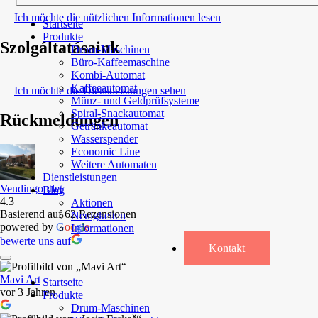
Ich möchte die nützlichen Informationen lesen
Startseite
Produkte
Szolgáltatásaink
Drum-Maschinen
Büro-Kaffeemaschine
Kombi-Automat
Kaffeeautomat
Ich möchte die Dienstleistungen sehen
Münz- und Geldprüfsysteme
Spiral-Snackautomat
Rückmeldungen
Getränkeautomat
Wasserspender
Economic Line
Weitere Automaten
Dienstleistungen
Vendingoutlet
Blog
4.3
Aktionen
Basierend auf 62 Rezensionen
Neuigkeiten
powered by
G
o
o
g
l
e
Informationen
bewerte uns auf
Kontakt
Mavi Art
Startseite
vor 3 Jahren
Produkte
Drum-Maschinen