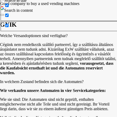
Search in title
Good company to buy a used vending machines
Search in content
GYIK
Welche Versandoptionen sind verfügbar?
Cégünk nem rendelkezik szállító partnerrel, így a szállításra általános
árajánlatot nem tudunk adni. Kizárólag ExW szállítást vállalunk, azaz
az összes szállítással kapcsolatos felelősség és ügyintézés a vásárlót
terheli. Amennyiben partnereink nem tudnak megfelelő szállítót találni,
a keresésben és ajánlatkérésben tudunk segíteni,
vorausgesetzt, dass
die Kaufabsicht ernsthaft ist und die Automaten reserviert
wurden.
In welchem Zustand befinden sich die Automaten?
Wir verkaufen unsere Automaten in vier Servicekategorien:
Wie sie sind: Die Automaten sind nicht geprüft, enthalten
möglicherweise nicht alle Teile und sind nicht gereinigt. Ihr Vorteil
liegt darin, dass wir sie zu einem äußerst günstigen Preis anbieten.