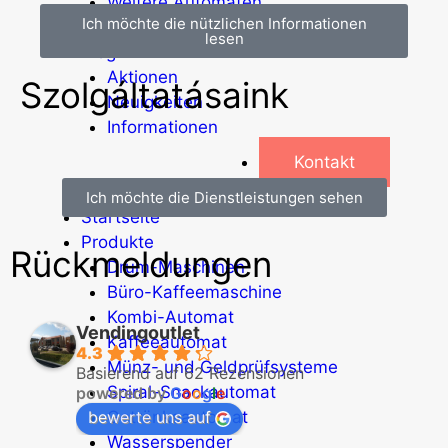
Weitere Automaten
Ich möchte die nützlichen Informationen
Dienstleistungen
lesen
Blog
Aktionen
Szolgáltatásaink
Neuigkeiten
Informationen
Kontakt
Ich möchte die Dienstleistungen sehen
Startseite
Produkte
Rückmeldungen
Drum-Maschinen
Büro-Kaffeemaschine
Kombi-Automat
Vendingoutlet
Kaffeeautomat
4.3
Münz- und Geldprüfsysteme
Basierend auf 62 Rezensionen
Spiral-Snackautomat
powered by
G
o
o
g
l
e
bewerte uns auf
Getränkeautomat
Wasserspender