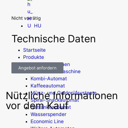
Nicht vorrätig
HU
Technische Daten
Startseite
Produkte
Drum-Maschinen
Angebot anfordern
Büro-Kaffeemaschine
Kombi-Automat
Kaffeeautomat
Nützliche Informationen
Münz- und Geldprüfsysteme
Spiral-Snackautomat
vor dem Kauf
Getränkeautomat
Wasserspender
Economic Line