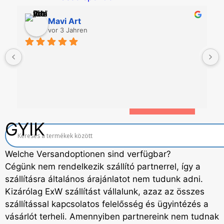
Economic Line
Mavi Art
Weitere Automaten
vor 3 Jahren
Dienstleistungen
Blog
Aktionen
Neuigkeiten
Informationen
Kontakt
GYIK
Welche Versandoptionen sind verfügbar?
Cégünk nem rendelkezik szállító partnerrel, így a
szállításra általános árajánlatot nem tudunk adni.
Kizárólag ExW szállítást vállalunk, azaz az összes
szállítással kapcsolatos felelősség és ügyintézés a
vásárlót terheli. Amennyiben partnereink nem tudnak