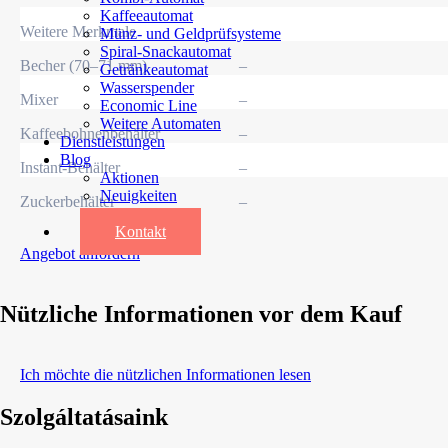
Kaffeeautomat
Weitere Merkmale
Münz- und Geldprüfsysteme
Spiral-Snackautomat
Becher (70–71 mm)
–
Getränkeautomat
Wasserspender
Mixer
–
Economic Line
Weitere Automaten
Kaffeebohnenbehälter
–
Dienstleistungen
Blog
Instant-Behälter
–
Aktionen
Neuigkeiten
Zuckerbehälter
–
Informationen
Kontakt
Angebot anfordern
Nützliche Informationen vor dem Kauf
Ich möchte die nützlichen Informationen lesen
Szolgáltatásaink