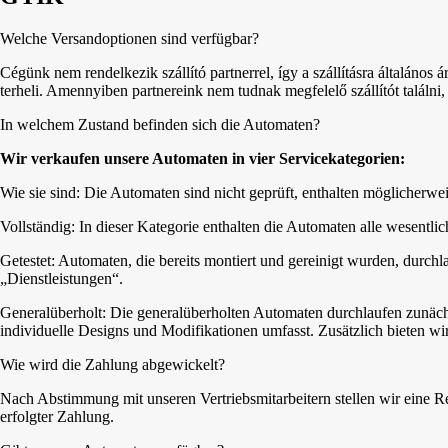
Welche Versandoptionen sind verfügbar?
Cégünk nem rendelkezik szállító partnerrel, így a szállításra általános á
terheli. Amennyiben partnereink nem tudnak megfelelő szállítót találni,
In welchem Zustand befinden sich die Automaten?
Wir verkaufen unsere Automaten in vier Servicekategorien:
Wie sie sind: Die Automaten sind nicht geprüft, enthalten möglicherweise 
Vollständig: In dieser Kategorie enthalten die Automaten alle wesent
Getestet: Automaten, die bereits montiert und gereinigt wurden, durchl
„Dienstleistungen“.
Generalüberholt: Die generalüberholten Automaten durchlaufen zunäch
individuelle Designs und Modifikationen umfasst. Zusätzlich bieten wir
Wie wird die Zahlung abgewickelt?
Nach Abstimmung mit unseren Vertriebsmitarbeitern stellen wir eine
erfolgter Zahlung.