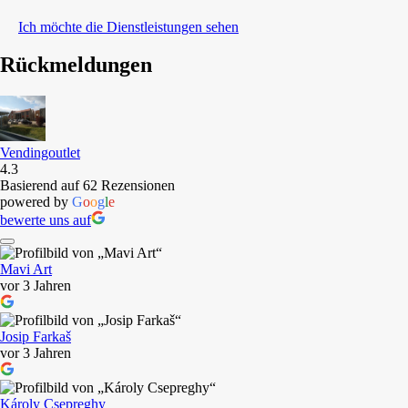
Ich möchte die Dienstleistungen sehen
Rückmeldungen
Vendingoutlet
4.3
Basierend auf 62 Rezensionen
powered by
G
o
o
g
l
e
bewerte uns auf
Mavi Art
vor 3 Jahren
Josip Farkaš
vor 3 Jahren
Károly Csepreghy