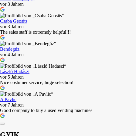
vor 3 Jahren
Csaba Geosits
vor 3 Jahren
The sales staff is extremely helpful!!!
Bendegúz
vor 4 Jahren
László Hadászi
vor 5 Jahren
Nice costumer service, huge selection!
A Pavlic
vor 7 Jahren
Good company to buy a used vending machines
GYIK