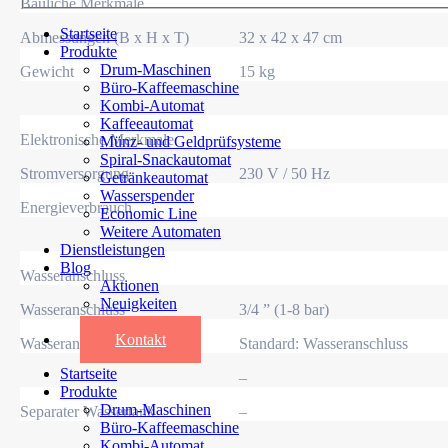
Bauliche Merkmale
Startseite
Abmessungen (B x H x T)
32 x 42 x 47 cm
Produkte
Drum-Maschinen
Gewicht
15 kg
Büro-Kaffeemaschine
Kombi-Automat
Kaffeeautomat
Elektronische Merkmale
Münz- und Geldprüfsysteme
Spiral-Snackautomat
Stromversorgung
230 V / 50 Hz
Getränkeautomat
Wasserspender
Energieverbrauch
Economic Line
Weitere Automaten
Dienstleistungen
Blog
Wasseranschluss
Aktionen
Neuigkeiten
Wasseranschluss
3/4 ” (1-8 bar)
Informationen
Kontakt
Wasseranschluss
Standard: Wasseranschluss
Startseite
–
Produkte
Drum-Maschinen
Separater Wassertank
–
Büro-Kaffeemaschine
Kombi-Automat