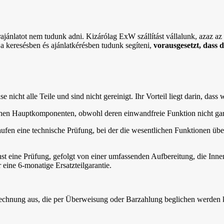
rajánlatot nem tudunk adni. Kizárólag ExW szállítást vállalunk, azaz az ö
 a keresésben és ajánlatkérésben tudunk segíteni,
vorausgesetzt, dass 
nicht alle Teile und sind nicht gereinigt. Ihr Vorteil liegt darin, dass 
lichen Hauptkomponenten, obwohl deren einwandfreie Funktion nicht gar
aufen eine technische Prüfung, bei der die wesentlichen Funktionen übe
st eine Prüfung, gefolgt von einer umfassenden Aufbereitung, die In
 eine 6-monatige Ersatzteilgarantie.
 Rechnung aus, die per Überweisung oder Barzahlung beglichen werden