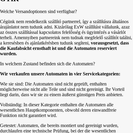
Welche Versandoptionen sind verfügbar?
Cégünk nem rendelkezik szállító partnerrel, így a szállításra általános
árajánlatot nem tudunk adni. Kizárólag ExW szállítást vállalunk, azaz
az összes szállítással kapcsolatos felelősség és ügyintézés a vásárlót
terheli. Amennyiben partnereink nem tudnak megfelelő szállítót találni,
a keresésben és ajánlatkérésben tudunk segíteni,
vorausgesetzt, dass
die Kaufabsicht ernsthaft ist und die Automaten reserviert
wurden.
In welchem Zustand befinden sich die Automaten?
Wir verkaufen unsere Automaten in vier Servicekategorien:
Wie sie sind: Die Automaten sind nicht geprüft, enthalten
möglicherweise nicht alle Teile und sind nicht gereinigt. Ihr Vorteil
liegt darin, dass wir sie zu einem äußerst günstigen Preis anbieten.
Vollständig: In dieser Kategorie enthalten die Automaten alle
wesentlichen Hauptkomponenten, obwohl deren einwandfreie
Funktion nicht garantiert wird.
Getestet: Automaten, die bereits montiert und gereinigt wurden,
durchlaufen eine technische Prüfung, bei der die wesentlichen