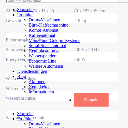
Bauliche Merkmale
Startseite
Abmessungen (B x H x T)
70 x 183 x 89 cm
Produkte
Drum-Maschinen
Gewicht
218 kg
Büro-Kaffeemaschine
Kombi-Automat
Kaffeeautomat
Elektronische Merkmale
Münz- und Geldprüfsysteme
Spiral-Snackautomat
Stromversorgung
230 V / 50 Hz
Getränkeautomat
Wasserspender
Energieverbrauch
350 W
Economic Line
Weitere Automaten
Dienstleistungen
Blog
Wasseranschluss
Aktionen
Neuigkeiten
Wasseranschluss
–
Informationen
Wasseranschluss
–
Kontakt
Startseite
Separater Wassertank
–
Produkte
Drum-Maschinen