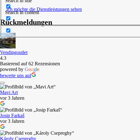
Search in title
Ich möchte die Dienstleistungen sehen
Search in content
Rückmeldungen
Vendingoutlet
4.3
Basierend auf 62 Rezensionen
powered by
G
o
o
g
l
e
bewerte uns auf
Mavi Art
vor 3 Jahren
Josip Farkaš
vor 3 Jahren
Károly Csepreghy