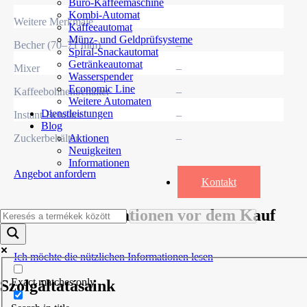
Büro-Kaffeemaschine
Kombi-Automat
Weitere Merkmale
Kaffeeautomat
Münz- und Geldprüfsysteme
Becher (70–71 mm)
–
Spiral-Snackautomat
Getränkeautomat
Mixer
–
Wasserspender
Economic Line
Kaffeebohnenbehälter
–
Weitere Automaten
Dienstleistungen
Instant-Behälter
–
Blog
Zuckerbehälter
–
Aktionen
Neuigkeiten
Informationen
Angebot anfordern
Kontakt
Nützliche Informationen vor dem Kauf
Ich möchte die nützlichen Informationen lesen
Exact matches only
Szolgáltatásaink