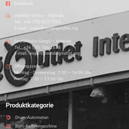
Facebook
Valentin Vörös – Vertrieb
Tel.:
+36 (70) 312 7565
E-mail.:
sales@vendingoutlet.org
Gyurákovics Gergő – Vertrieb
Tel.:
+36 (70) 786 1678
E-mail.:
export@vendingoutlet.org
Öffnungszeiten
Montag - Donnerstag: 7:30 – 16:00 Uhr
Freitag: 7:30 – 13:30 Uhr
Produktkategorie
Drum-Automaten
Büro-Kaffeemaschine