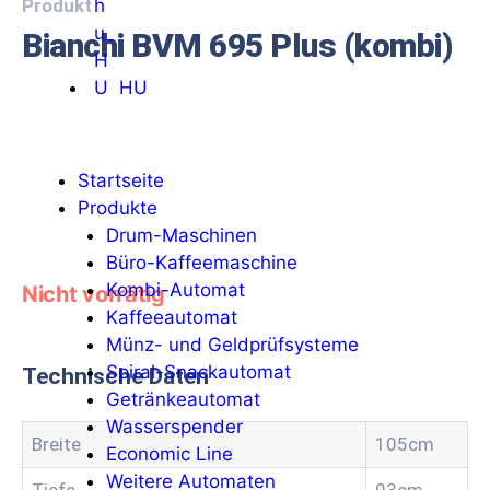
Produkt
Bianchi BVM 695 Plus (kombi)
HU
Startseite
Produkte
Drum-Maschinen
Büro-Kaffeemaschine
Kombi-Automat
Nicht vorrätig
Kaffeeautomat
Münz- und Geldprüfsysteme
Spiral-Snackautomat
Technische Daten
Getränkeautomat
Wasserspender
Breite
105cm
Economic Line
Weitere Automaten
Tiefe
93cm