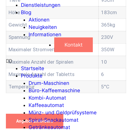
Dienstleistungen
Höhe
183cm
Blog
Aktionen
Gewicht
365kg
Neuigkeiten
Informationen
Spannung
230V
Kontakt
Maximaler Stromverbrauch
350W
Maximale Anzahl der Spiralen
10
Startseite
Maximale Anzahl der Tabletts
6
Produkte
Drum-Maschinen
Temperatur
5°C
Büro-Kaffeemaschine
Kombi-Automat
Kaffeeautomat
Münz- und Geldprüfsysteme
Spiral-Snackautomat
Angebot anfordern
Getränkeautomat