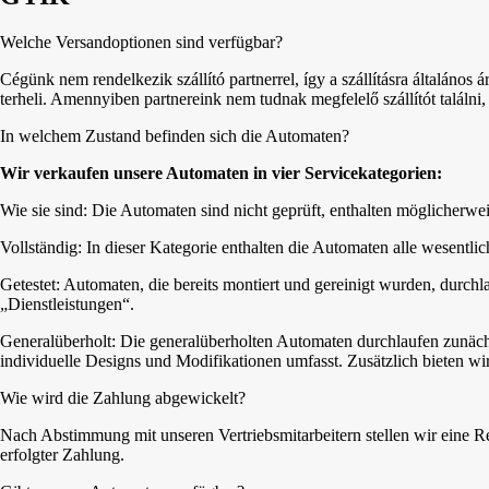
Welche Versandoptionen sind verfügbar?
Cégünk nem rendelkezik szállító partnerrel, így a szállításra általános á
terheli. Amennyiben partnereink nem tudnak megfelelő szállítót találni,
In welchem Zustand befinden sich die Automaten?
Wir verkaufen unsere Automaten in vier Servicekategorien:
Wie sie sind: Die Automaten sind nicht geprüft, enthalten möglicherweise 
Vollständig: In dieser Kategorie enthalten die Automaten alle wesent
Getestet: Automaten, die bereits montiert und gereinigt wurden, durchl
„Dienstleistungen“.
Generalüberholt: Die generalüberholten Automaten durchlaufen zunäch
individuelle Designs und Modifikationen umfasst. Zusätzlich bieten wir
Wie wird die Zahlung abgewickelt?
Nach Abstimmung mit unseren Vertriebsmitarbeitern stellen wir eine
erfolgter Zahlung.