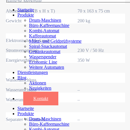
Bauliche Merkmale
Startseite
Abmessungen (B x H x T)
70 x 163 x 75 cm
Produkte
Drum-Maschinen
Gewicht
200 kg
Büro-Kaffeemaschine
Kombi-Automat
Kaffeeautomat
Elektronische Merkmale
Münz- und Geldprüfsysteme
Spiral-Snackautomat
Stromversorgung
230 V / 50 Hz
Getränkeautomat
Wasserspender
Energieverbrauch
350 W
Economic Line
Weitere Automaten
Dienstleistungen
Blog
Wasseranschluss
Aktionen
Neuigkeiten
Wasseranschluss
–
Informationen
Kontakt
Wasseranschluss
–
Startseite
Produkte
Drum-Maschinen
Separater Wassertank
–
Büro-Kaffeemaschine
Kombi-Automat