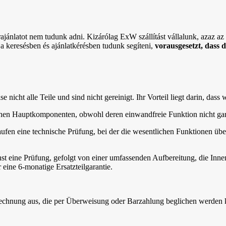
rajánlatot nem tudunk adni. Kizárólag ExW szállítást vállalunk, azaz az ö
 a keresésben és ajánlatkérésben tudunk segíteni,
vorausgesetzt, dass 
nicht alle Teile und sind nicht gereinigt. Ihr Vorteil liegt darin, dass 
lichen Hauptkomponenten, obwohl deren einwandfreie Funktion nicht gar
aufen eine technische Prüfung, bei der die wesentlichen Funktionen übe
st eine Prüfung, gefolgt von einer umfassenden Aufbereitung, die In
 eine 6-monatige Ersatzteilgarantie.
 Rechnung aus, die per Überweisung oder Barzahlung beglichen werden