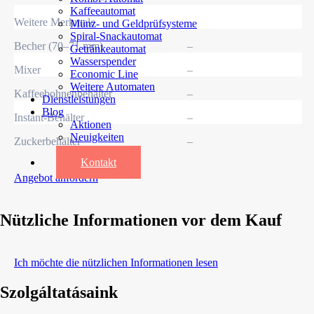
Kaffeeautomat
Weitere Merkmale
Münz- und Geldprüfsysteme
Spiral-Snackautomat
Becher (70–71 mm)
–
Getränkeautomat
Wasserspender
Mixer
–
Economic Line
Weitere Automaten
Kaffeebohnenbehälter
–
Dienstleistungen
Blog
Instant-Behälter
–
Aktionen
Neuigkeiten
Zuckerbehälter
–
Informationen
Kontakt
Angebot anfordern
Nützliche Informationen vor dem Kauf
Ich möchte die nützlichen Informationen lesen
Szolgáltatásaink