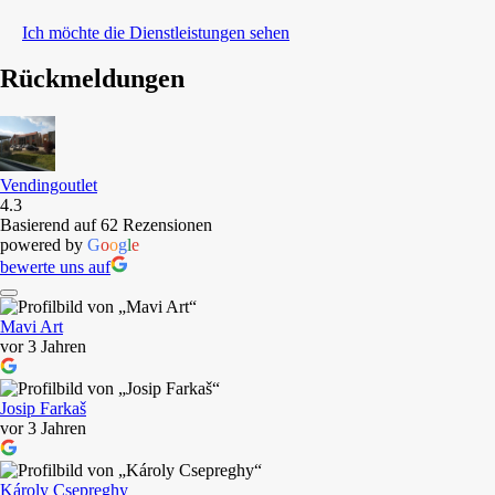
Ich möchte die Dienstleistungen sehen
Rückmeldungen
Vendingoutlet
4.3
Basierend auf 62 Rezensionen
powered by
G
o
o
g
l
e
bewerte uns auf
Mavi Art
vor 3 Jahren
Josip Farkaš
vor 3 Jahren
Károly Csepreghy