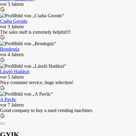
vor 3 Jahren
Csaba Geosits
vor 3 Jahren
The sales staff is extremely helpful!!!
Bendegúz
vor 4 Jahren
László Hadászi
vor 5 Jahren
Nice costumer service, huge selection!
A Pavlic
vor 7 Jahren
Good company to buy a used vending machines
GYIK