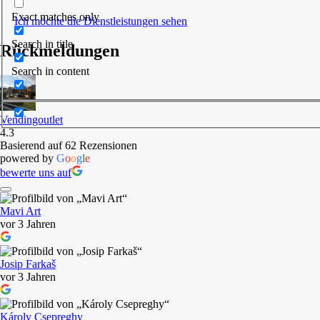
Exact matches only
Ich möchte die Dienstleistungen sehen
Search in title
Rückmeldungen
Search in content
Vendingoutlet
4.3
Basierend auf 62 Rezensionen
powered by
G
o
o
g
l
e
bewerte uns auf
Mavi Art
vor 3 Jahren
Josip Farkaš
vor 3 Jahren
Károly Csepreghy