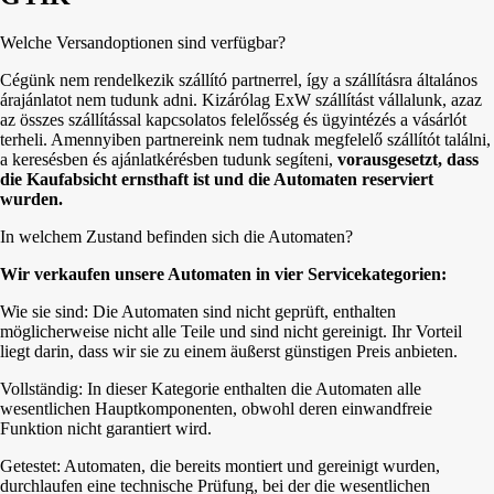
Welche Versandoptionen sind verfügbar?
Cégünk nem rendelkezik szállító partnerrel, így a szállításra általános
árajánlatot nem tudunk adni. Kizárólag ExW szállítást vállalunk, azaz
az összes szállítással kapcsolatos felelősség és ügyintézés a vásárlót
terheli. Amennyiben partnereink nem tudnak megfelelő szállítót találni,
a keresésben és ajánlatkérésben tudunk segíteni,
vorausgesetzt, dass
die Kaufabsicht ernsthaft ist und die Automaten reserviert
wurden.
In welchem Zustand befinden sich die Automaten?
Wir verkaufen unsere Automaten in vier Servicekategorien:
Wie sie sind: Die Automaten sind nicht geprüft, enthalten
möglicherweise nicht alle Teile und sind nicht gereinigt. Ihr Vorteil
liegt darin, dass wir sie zu einem äußerst günstigen Preis anbieten.
Vollständig: In dieser Kategorie enthalten die Automaten alle
wesentlichen Hauptkomponenten, obwohl deren einwandfreie
Funktion nicht garantiert wird.
Getestet: Automaten, die bereits montiert und gereinigt wurden,
durchlaufen eine technische Prüfung, bei der die wesentlichen