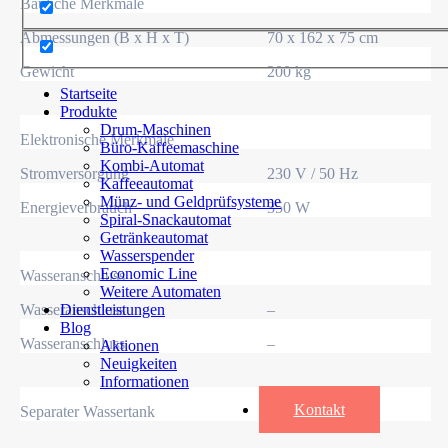
Bauliche Merkmale
Abmessungen (B x H x T)
70 x 162 x 75 cm
Gewicht
200 kg
Startseite
Produkte
Drum-Maschinen
Elektronische Merkmale
Büro-Kaffeemaschine
Kombi-Automat
Stromversorgung
230 V / 50 Hz
Kaffeeautomat
Münz- und Geldprüfsysteme
Energieverbrauch
350 W
Spiral-Snackautomat
Getränkeautomat
Wasserspender
Economic Line
Wasseranschluss
Weitere Automaten
Wasseranschluss
–
Dienstleistungen
Blog
Wasseranschluss
–
Aktionen
Neuigkeiten
Informationen
Kontakt
Separater Wassertank
–