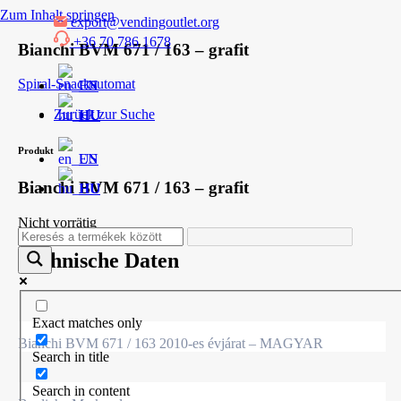
Zum Inhalt springen
export@vendingoutlet.org
+36 70 786 1678
Bianchi BVM 671 / 163 – grafit
Spiral-Snackautomat
EN
Zurück zur Suche
HU
Produkt
EN
Bianchi BVM 671 / 163 – grafit
HU
Nicht vorrätig
Technische Daten
Exact matches only
Bianchi BVM 671 / 163 2010-es évjárat – MAGYAR
Search in title
Search in content