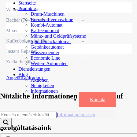
Startseite
Produkte
Weitere Merkmale
Drum-Maschinen
Büro-Kaffeemaschine
Becher (70–71 mm)
–
Kombi-Automat
Mixer
–
Kaffeeautomat
Münz- und Geldprüfsysteme
Kaffeebohnenbehälter
–
Spiral-Snackautomat
Getränkeautomat
Instant-Behälter
–
Wasserspender
Economic Line
Zuckerbehälter
–
Weitere Automaten
Dienstleistungen
Blog
Angebot anfordern
Aktionen
Neuigkeiten
Informationen
Nützliche Informationen vor dem Kauf
Kontakt
Ich möchte die nützlichen Informationen lesen
Szolgáltatásaink