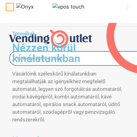
Termékek
export@vendingoutlet.org
+36 70 786 1678
Termékek
Nézzen körül
kínálatunkban
Vásárlóink széleskörű kínálatunkban
megtalálhatják az igényeikhez megfelelő
automatát, legyen szó forgótálcás automatáról,
irodai kávégépről, kombi automatáról, kávé
automatáról, spirálos snack automatáról, üdítő
automatáról, szódagépről vagy pénzvizsgáló
rendszerekről.