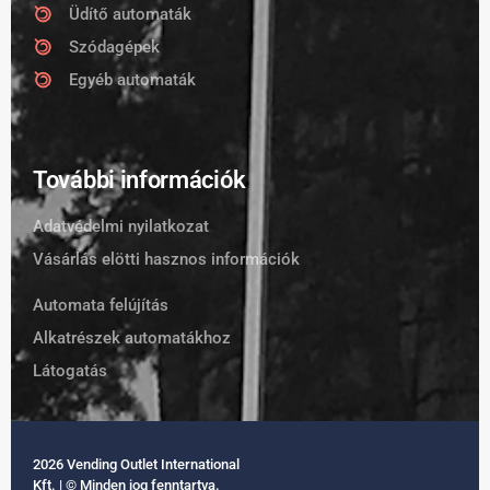
Üdítő automaták
Szódagépek
Egyéb automaták
További információk
Adatvédelmi nyilatkozat
Vásárlás elötti hasznos információk
Automata felújítás
Alkatrészek automatákhoz
Látogatás
2026 Vending Outlet International
Kft. | © Minden jog fenntartva.