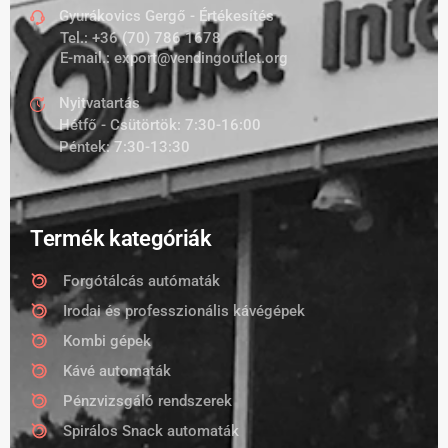
Gyurákovics Gergő - Értékesítés
Tel.:
+36 (70) 786 1678
E-mail.:
export@vendingoutlet.org
Nyitvatartás
Hétfő - Csütörtök: 7:30-16:00
Péntek: 7:30-13:30
Termék kategóriák
Forgótálcás autómaták
Irodai és professzionális kávégépek
Kombi gépek
Kávé automaták
Pénzvizsgáló rendszerek
Spirálos Snack automaták