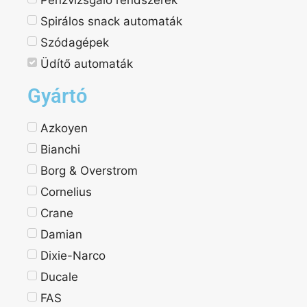
Pénzvizsgáló rendszerek
Spirálos snack automaták
Szódagépek
Üdítő automaták
Gyártó
Azkoyen
Bianchi
Borg & Overstrom
Cornelius
Crane
Damian
Dixie-Narco
Ducale
FAS