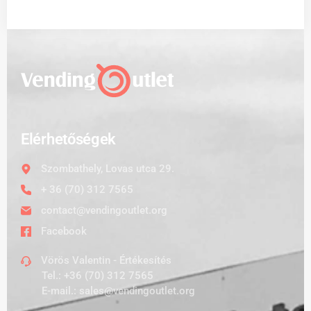
Elérhetőségek
Szombathely, Lovas utca 29.
+ 36 (70) 312 7565
contact@vendingoutlet.org
Facebook
Vörös Valentin - Értékesítés
Tel.:
+36 (70) 312 7565
E-mail.:
sales@vendingoutlet.org