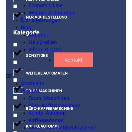
Economic Line
Weitere Automaten
NUR AUF BESTELLUNG
Dienstleistungen
Blog
Kategorie
Aktionen
Neuigkeiten
Informationen
SONSTIGES
Kontakt
WEITERE AUTOMATEN
Startseite
Produkte
DRUM-MASCHINEN
Drum-Maschinen
Büro-Kaffeemaschine
BÜRO-KAFFEEMASCHINE
Kombi-Automat
Kaffeeautomat
KAFFEEAUTOMAT
Münz- und Geldprüfsysteme