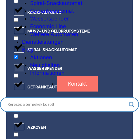
Spiral-Snackautomat
Getränkeautomat
KOMBI-AUTOMAT
Wasserspender
Economic Line
MÜNZ- UND GELDPRÜFSYSTEME
Weitere Automaten
Dienstleistungen
Blog
SPIRAL-SNACKAUTOMAT
Aktionen
Neuigkeiten
WASSERSPENDER
Informationen
Kontakt
GETRÄNKEAUTOMAT
Hersteller
AZKOYEN