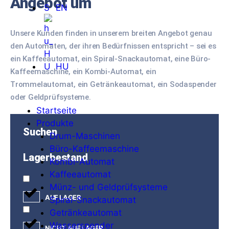
Angebot um
EN
Unsere Kunden finden in unserem breiten Angebot genau
den Automaten, der ihren Bedürfnissen entspricht – sei es
ein Kaffeeautomat, ein Spiral-Snackautomat, eine Büro-
HU
Kaffeemaschine, ein Kombi-Automat, ein
Trommelautomat, ein Getränkeautomat, ein Sodaspender
oder Geldprüfsysteme.
Startseite
Produkte
Suchen
Drum-Maschinen
Büro-Kaffeemaschine
Lagerbestand
Kombi-Automat
Kaffeeautomat
Münz- und Geldprüfsysteme
AUF LAGER
Spiral-Snackautomat
Getränkeautomat
Wasserspender
NICHT AUF LAGER