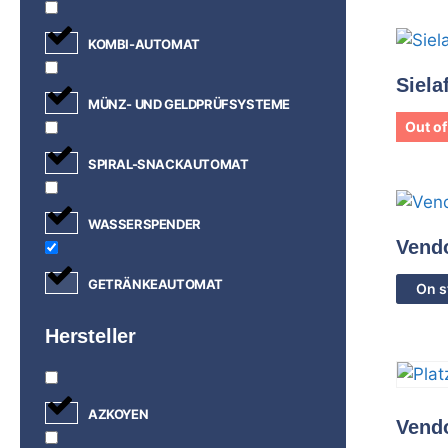
KOMBI-AUTOMAT
Siela
MÜNZ- UND GELDPRÜFSYSTEME
Out of
SPIRAL-SNACKAUTOMAT
WASSERSPENDER
Vend
GETRÄNKEAUTOMAT
On s
Hersteller
AZKOYEN
Vend