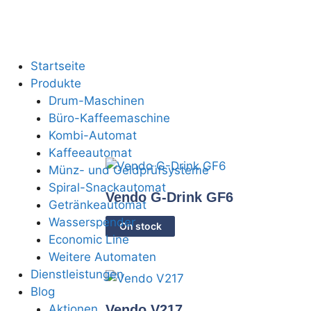
Startseite
Produkte
Drum-Maschinen
Büro-Kaffeemaschine
Kombi-Automat
Kaffeeautomat
Münz- und Geldprüfsysteme
Spiral-Snackautomat
Vendo G-Drink GF6
Getränkeautomat
Wasserspender
On stock
Economic Line
Weitere Automaten
Dienstleistungen
Blog
Aktionen
Vendo V217