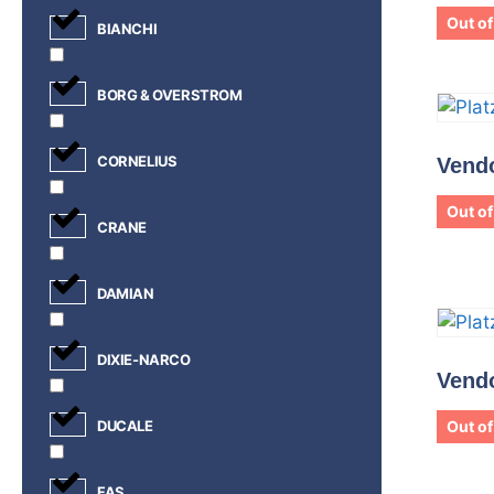
Out of
BIANCHI
BORG & OVERSTROM
CORNELIUS
Vendo
Out of
CRANE
DAMIAN
DIXIE-NARCO
Vend
DUCALE
Out of
FAS