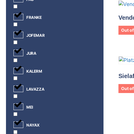
Vend
FRANKE
Out of
JOFEMAR
JURA
KALERM
Siela
Out of
LAVAZZA
MEI
NAYAX