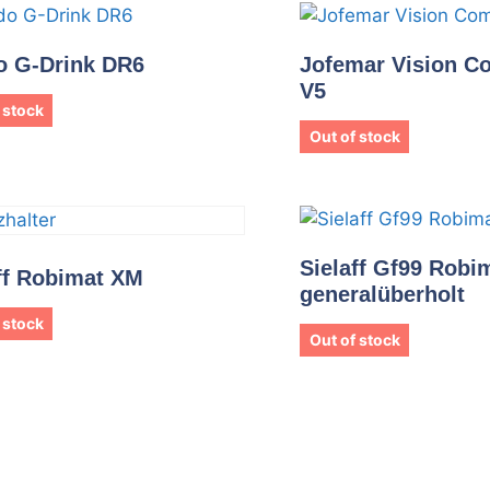
o G-Drink DR6
Jofemar Vision C
V5
 stock
Out of stock
Sielaff Gf99 Robi
ff Robimat XM
generalüberholt
 stock
Out of stock