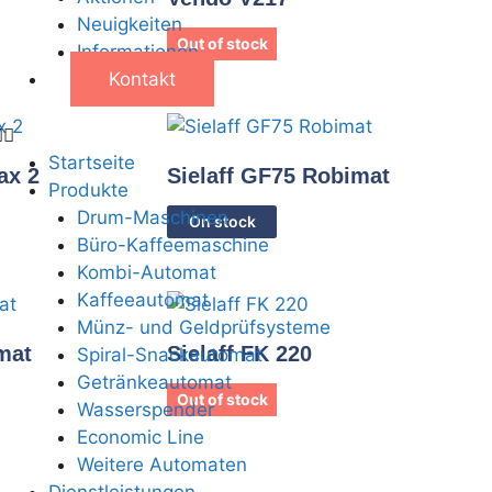
Neuigkeiten
Out of stock
Informationen
Kontakt
Startseite
ax 2
Sielaff GF75 Robimat
Produkte
Drum-Maschinen
On stock
Büro-Kaffeemaschine
Kombi-Automat
Kaffeeautomat
Münz- und Geldprüfsysteme
mat
Sielaff FK 220
Spiral-Snackautomat
Getränkeautomat
Out of stock
Wasserspender
Economic Line
Weitere Automaten
Dienstleistungen