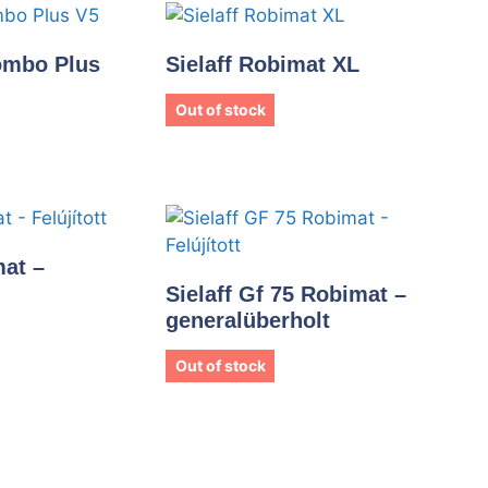
ombo Plus
Sielaff Robimat XL
Out of stock
mat –
Sielaff Gf 75 Robimat –
generalüberholt
Out of stock