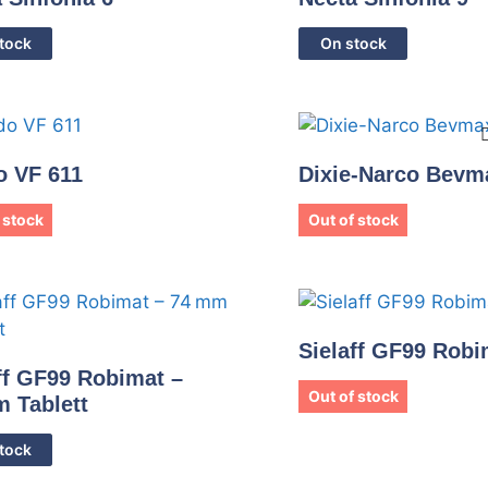
tock
On stock
o VF 611
Dixie-Narco Bevm
 stock
Out of stock
Sielaff GF99 Robi
ff GF99 Robimat –
Out of stock
 Tablett
tock