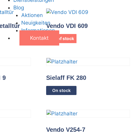
Blog
Aktionen
Neuigkeiten
etalltür
Vendo VDI 609
Informationen
Kontakt
Out of stock
 9
Sielaff FK 280
On stock
Vendo V254-7