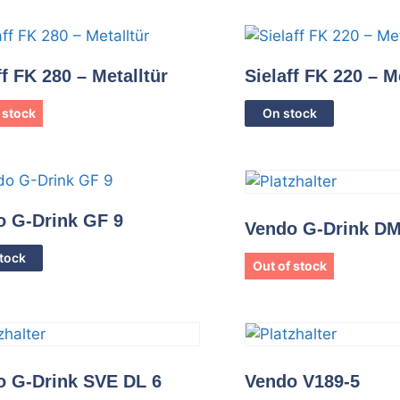
ff FK 280 – Metalltür
Sielaff FK 220 – M
 stock
On stock
o G-Drink GF 9
Vendo G-Drink DM
tock
Out of stock
o G-Drink SVE DL 6
Vendo V189-5