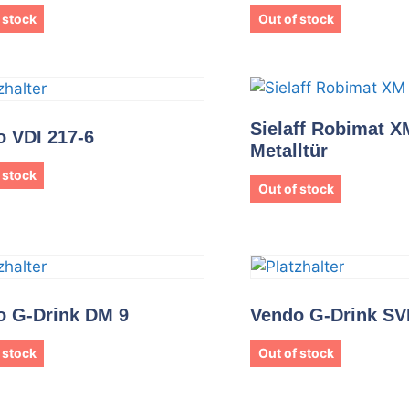
 stock
Out of stock
Sielaff Robimat X
 VDI 217-6
Metalltür
 stock
Out of stock
o G-Drink DM 9
Vendo G-Drink SV
 stock
Out of stock