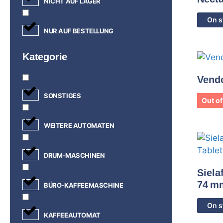
NICHT AUF LAGER
On s
NUR AUF BESTELLUNG
Kategorie
Vend
SONSTIGES
Out of
WEITERE AUTOMATEN
DRUM-MASCHINEN
Siela
74 mm
BÜRO-KAFFEEMASCHINE
On s
KAFFEEAUTOMAT