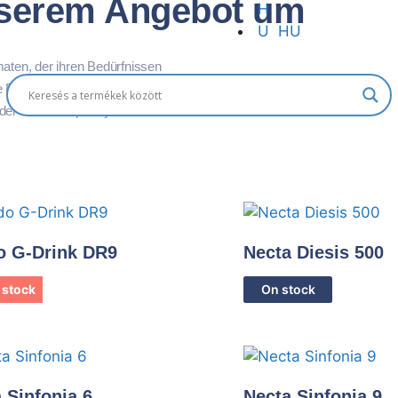
nserem Angebot um
HU
aten, der ihren Bedürfnissen
ne Büro-Kaffeemaschine, ein Kombi-
der oder Geldprüfsysteme.
o G-Drink DR9
Necta Diesis 500
 stock
On stock
 Sinfonia 6
Necta Sinfonia 9