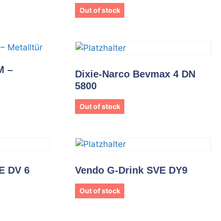
Out of stock
M –
Dixie-Narco Bevmax 4 DN
5800
Out of stock
E DV 6
Vendo G-Drink SVE DY9
Out of stock